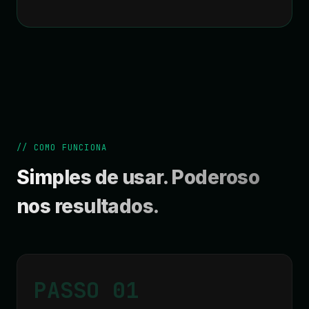
// COMO FUNCIONA
Simples de usar. Poderoso
nos resultados.
PASSO
01