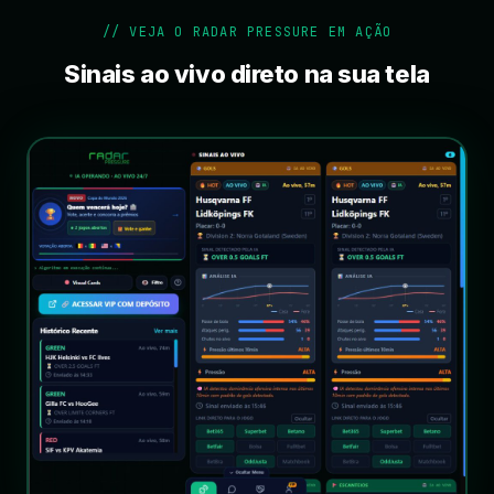
// VEJA O RADAR PRESSURE EM AÇÃO
Sinais ao vivo direto na sua tela