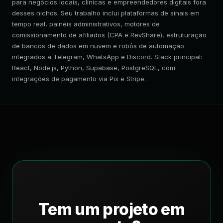
para negócios locais, clínicas e empreendedores digitais fora
desses nichos. Seu trabalho inclui plataformas de sinais em
tempo real, painéis administrativos, motores de
comissionamento de afiliados (CPA e RevShare), estruturação
de bancos de dados em nuvem e robôs de automação
integrados a Telegram, WhatsApp e Discord. Stack principal:
React, Node.js, Python, Supabase, PostgreSQL, com
integrações de pagamento via Pix e Stripe.
Tem um projeto em