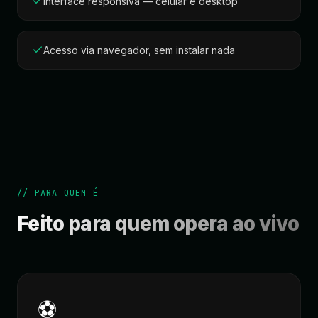
Interface responsiva — celular e desktop
Acesso via navegador, sem instalar nada
// PARA QUEM É
Feito para quem opera ao vivo
⚽