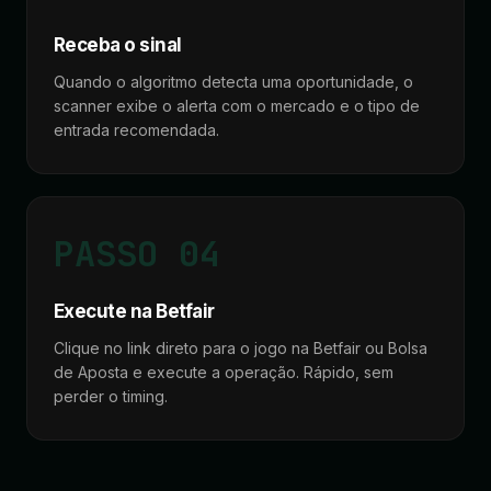
Receba o sinal
Quando o algoritmo detecta uma oportunidade, o
scanner exibe o alerta com o mercado e o tipo de
entrada recomendada.
PASSO
04
Execute na Betfair
Clique no link direto para o jogo na Betfair ou Bolsa
de Aposta e execute a operação. Rápido, sem
perder o timing.