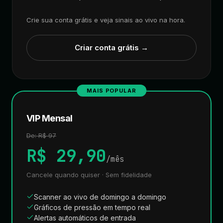
Crie sua conta grátis e veja sinais ao vivo na hora.
Criar conta grátis →
MAIS POPULAR
VIP Mensal
De: R$ 97
R$ 29,90
/mês
Cancele quando quiser · Sem fidelidade
Scanner ao vivo de domingo a domingo
Gráficos de pressão em tempo real
Alertas automáticos de entrada